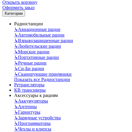
Открыть корзину
Оформить заказ
Категории
Радиостанции
↳
Авиационные рации
↳
Автомобильные рации
↳
Взрывозащищенные рации
↳
Любительские рации
↳
Морские рации
↳
Портативные рации
↳
Речные рации
↳
Си-Би рации
↳
Сканирующие приемники
Показать все Радиостанции
Ретрансляторы
КВ трансиверы
Аксессуары к рациям
↳
Аккумуляторы
↳
Антенны
↳
Гарнитуры
↳
Зарядные устройства
↳
Программаторы
↳
Чехлы и клипсы