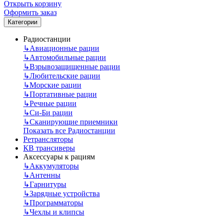
Открыть корзину
Оформить заказ
Категории
Радиостанции
↳
Авиационные рации
↳
Автомобильные рации
↳
Взрывозащищенные рации
↳
Любительские рации
↳
Морские рации
↳
Портативные рации
↳
Речные рации
↳
Си-Би рации
↳
Сканирующие приемники
Показать все Радиостанции
Ретрансляторы
КВ трансиверы
Аксессуары к рациям
↳
Аккумуляторы
↳
Антенны
↳
Гарнитуры
↳
Зарядные устройства
↳
Программаторы
↳
Чехлы и клипсы