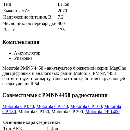
Тип
Li-Ion
Ёмкость, мАч
2070
Напряжение питания, В
7,2
Число циклов перезарядки
400
Вес, г
135
Комплектация
Аккумулятор.
Упаковка.
Motorola PMNN4458 - аккумулятор бюджетной серии MagOne
для цифровых и аналоговых раций Motorola. PMNN4458
соответствует стандарту защиты от воздействия окружающей
среды уровня IP54.
Совместимые с PMNN4458 радиостанции
Motorola CP 040
,
Motorola CP 140
,
Motorola CP 160
,
Motorola
CP 180
, Motorola CP150, Motorola CP 200,
Motorola DP 1400
.
Основные характеристики
Тип АКБ
Li-Ion