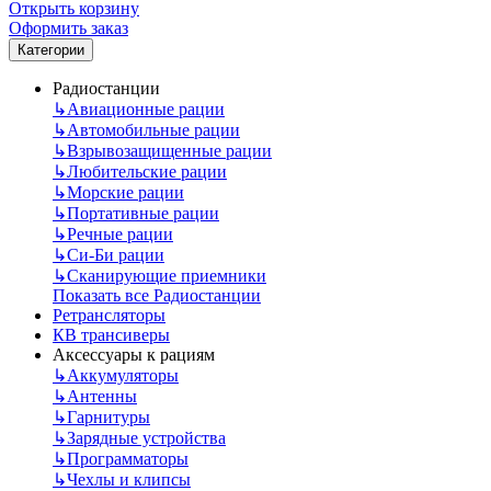
Открыть корзину
Оформить заказ
Категории
Радиостанции
↳
Авиационные рации
↳
Автомобильные рации
↳
Взрывозащищенные рации
↳
Любительские рации
↳
Морские рации
↳
Портативные рации
↳
Речные рации
↳
Си-Би рации
↳
Сканирующие приемники
Показать все Радиостанции
Ретрансляторы
КВ трансиверы
Аксессуары к рациям
↳
Аккумуляторы
↳
Антенны
↳
Гарнитуры
↳
Зарядные устройства
↳
Программаторы
↳
Чехлы и клипсы