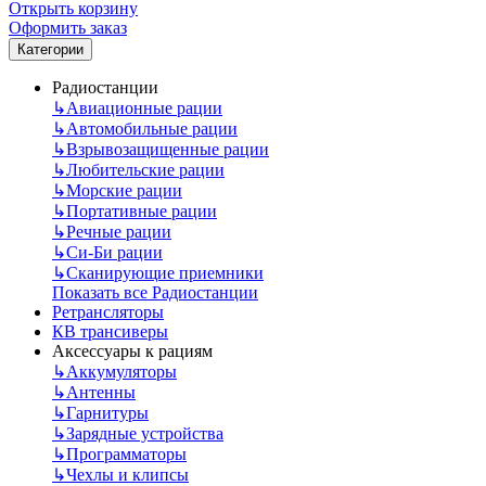
Открыть корзину
Оформить заказ
Категории
Радиостанции
↳
Авиационные рации
↳
Автомобильные рации
↳
Взрывозащищенные рации
↳
Любительские рации
↳
Морские рации
↳
Портативные рации
↳
Речные рации
↳
Си-Би рации
↳
Сканирующие приемники
Показать все Радиостанции
Ретрансляторы
КВ трансиверы
Аксессуары к рациям
↳
Аккумуляторы
↳
Антенны
↳
Гарнитуры
↳
Зарядные устройства
↳
Программаторы
↳
Чехлы и клипсы