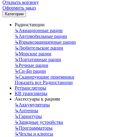
Открыть корзину
Оформить заказ
Категории
Радиостанции
↳
Авиационные рации
↳
Автомобильные рации
↳
Взрывозащищенные рации
↳
Любительские рации
↳
Морские рации
↳
Портативные рации
↳
Речные рации
↳
Си-Би рации
↳
Сканирующие приемники
Показать все Радиостанции
Ретрансляторы
КВ трансиверы
Аксессуары к рациям
↳
Аккумуляторы
↳
Антенны
↳
Гарнитуры
↳
Зарядные устройства
↳
Программаторы
↳
Чехлы и клипсы