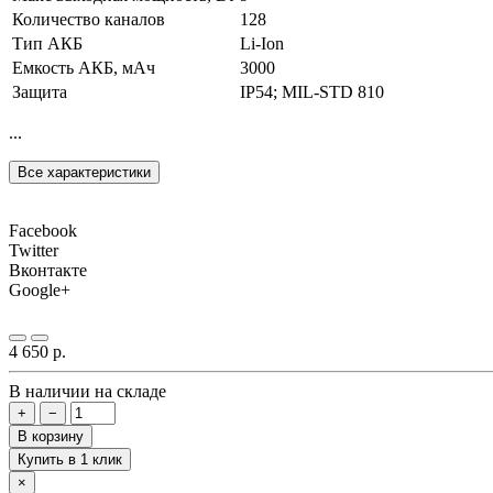
Количество каналов
128
Тип АКБ
Li-Ion
Емкость АКБ, мАч
3000
Защита
IP54; MIL-STD 810
...
Все характеристики
Facebook
Twitter
Вконтакте
Google+
4 650 р.
В наличии на складе
+
−
В корзину
Купить в 1 клик
×