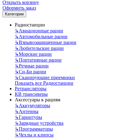
Открыть корзину
Оформить заказ
Категории
Радиостанции
↳
Авиационные рации
↳
Автомобильные рации
↳
Взрывозащищенные рации
↳
Любительские рации
↳
Морские рации
↳
Портативные рации
↳
Речные рации
↳
Си-Би рации
↳
Сканирующие приемники
Показать все Радиостанции
Ретрансляторы
КВ трансиверы
Аксессуары к рациям
↳
Аккумуляторы
↳
Антенны
↳
Гарнитуры
↳
Зарядные устройства
↳
Программаторы
↳
Чехлы и клипсы