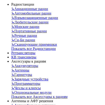
Радиостанции
↳
Авиационные рации
↳
Автомобильные рации
↳
Взрывозащищенные рации
↳
Любительские рации
↳
Морские рации
↳
Портативные рации
↳
Речные рации
↳
Си-Би рации
↳
Сканирующие приемники
Показать все Радиостанции
Ретрансляторы
КВ трансиверы
Аксессуары к рациям
↳
Аккумуляторы
↳
Антенны
↳
Гарнитуры
↳
Зарядные устройства
↳
Программаторы
↳
Чехлы и клипсы
↳
Опциональные модули
Показать все Аксессуары к рациям
Антенны и АФУ решения