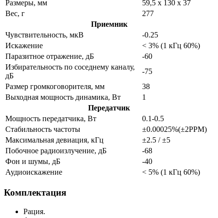
Размеры, мм
59,5 x 130 x 37
Вес, г
277
Приемник
Чувствительность, мкВ
-0.25
Искажение
< 3% (1 кГц 60%)
Паразитное отражение, дБ
-60
Избирательность по соседнему каналу,
-75
дБ
Размер громкоговорителя, мм
38
Выходная мощность динамика, Вт
1
Передатчик
Мощность передатчика, Вт
0.1-0.5
Стабильность частоты
±0.00025%(±2PPM)
Максимальная девиация, кГц
±2.5 / ±5
Побочное радиоизлучение, дБ
-68
Фон и шумы, дБ
-40
Аудиоискажение
< 5% (1 кГц 60%)
Комплектация
Рация.