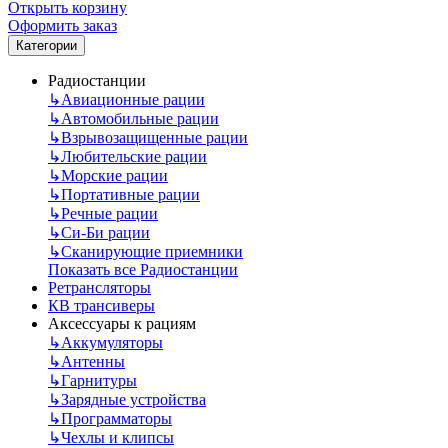
Открыть корзину
Оформить заказ
Категории
Радиостанции
↳
Авиационные рации
↳
Автомобильные рации
↳
Взрывозащищенные рации
↳
Любительские рации
↳
Морские рации
↳
Портативные рации
↳
Речные рации
↳
Си-Би рации
↳
Сканирующие приемники
Показать все Радиостанции
Ретрансляторы
КВ трансиверы
Аксессуары к рациям
↳
Аккумуляторы
↳
Антенны
↳
Гарнитуры
↳
Зарядные устройства
↳
Программаторы
↳
Чехлы и клипсы