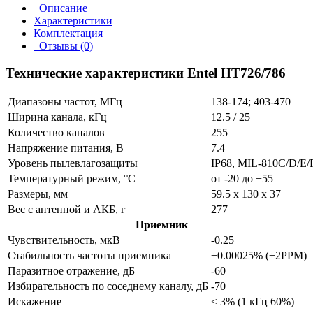
Описание
Характеристики
Комплектация
Отзывы (0)
Технические характеристики Entel HT726/786
Диапазоны частот, МГц
138-174; 403-470
Ширина канала, кГц
12.5 / 25
Количество каналов
255
Напряжение питания, В
7.4
Уровень пылевлагозащиты
IP68, MIL-810C/D/E/
Температурный режим, °C
от -20 до +55
Размеры, мм
59.5 x 130 x 37
Вес с антенной и АКБ, г
277
Приемник
Чувствительность, мкВ
-0.25
Стабильность частоты приемника
±0.00025% (±2PPM)
Паразитное отражение, дБ
-60
Избирательность по соседнему каналу, дБ
-70
Искажение
< 3% (1 кГц 60%)