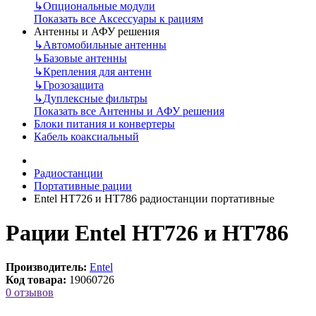
↳
Опциональные модули
Показать все Аксессуары к рациям
Антенны и АФУ решения
↳
Автомобильные антенны
↳
Базовые антенны
↳
Крепления для антенн
↳
Грозозащита
↳
Дуплексные фильтры
Показать все Антенны и АФУ решения
Блоки питания и конвертеры
Кабель коаксиальный
Радиостанции
Портативные рации
Entel HT726 и HT786 радиостанции портативные
Рации Entel HT726 и HT786
Производитель:
Entel
Код товара:
19060726
0 отзывов