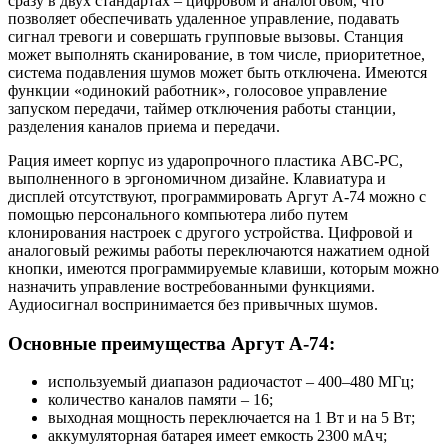
сразу в двух стандартах – цифровом и аналоговом, что
позволяет обеспечивать удаленное управление, подавать
сигнал тревоги и совершать групповые вызовы. Станция
может выполнять сканирование, в том числе, приоритетное,
система подавления шумов может быть отключена. Имеются
функции «одинокий работник», голосовое управление
запуском передачи, таймер отключения работы станции,
разделения каналов приема и передачи.
Рация имеет корпус из ударопрочного пластика АВС-РС,
выполненного в эргономичном дизайне. Клавиатура и
дисплей отсутствуют, программировать Аргут А-74 можно с
помощью персонального компьютера либо путем
клонирования настроек с другого устройства. Цифровой и
аналоговый режимы работы переключаются нажатием одной
кнопки, имеются программируемые клавиши, которым можно
назначить управление востребованными функциями.
Аудиосигнал воспринимается без привычных шумов.
Основные преимущества Аргут А-74:
используемый диапазон радиочастот – 400–480 МГц;
количество каналов памяти – 16;
выходная мощность переключается на 1 Вт и на 5 Вт;
аккумуляторная батарея имеет емкость 2300 мАч;