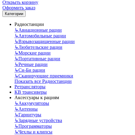
Открыть корзину
Оформить заказ
Категории
Радиостанции
↳
Авиационные рации
↳
Автомобильные рации
↳
Взрывозащищенные рации
↳
Любительские рации
↳
Морские рации
↳
Портативные рации
↳
Речные рации
↳
Си-Би рации
↳
Сканирующие приемники
Показать все Радиостанции
Ретрансляторы
КВ трансиверы
Аксессуары к рациям
↳
Аккумуляторы
↳
Антенны
↳
Гарнитуры
↳
Зарядные устройства
↳
Программаторы
↳
Чехлы и клипсы